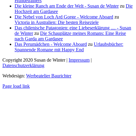
Hundetrainers
Die kleine Ranch am Ende der Welt - Susan de Winter
zu
Die
Hochzeit am Gardasee
Die Nebel von Loch Ard Gorge - Welcome Aboard
zu
Victoria in Australien: Die besten Reiseziele
Das chilenische Patagonien: eine Liebeserklärung .... - Susan
de Winter
zu
Die Schauplätze meines Romans: Eine Reise
nach Garda am Gardasee
Das Perumädchen - Welcome Aboard
zu
Urlaubsbücher:
Spannende Romane mit Happy End
Copyright 2020 Susan de Winter |
Impressum
|
Datenschutzerklärung
Webdesign:
Werbeatelier Baurichter
Facebook
Instagram
Page load link
Nach
oben