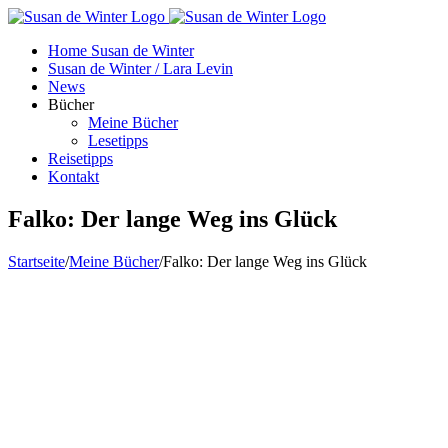
Zum
Inhalt
Home Susan de Winter
springen
Susan de Winter / Lara Levin
News
Bücher
Meine Bücher
Lesetipps
Reisetipps
Kontakt
Falko: Der lange Weg ins Glück
Startseite
/
Meine Bücher
/
Falko: Der lange Weg ins Glück
Zeige
grösseres
Bild