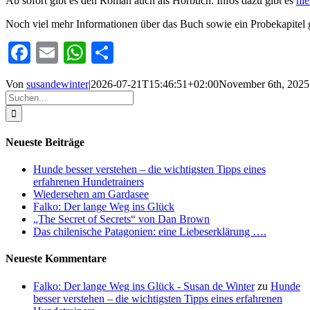
Ab sofort gibt es den Roman auch als Hörbuch. Infos dazu gibt es
hie
Noch viel mehr Informationen über das Buch sowie ein Probekapitel g
Facebook
Email
WhatsApp
Teilen
Von
susandewinter
|
2026-07-21T15:46:51+02:00
November 6th, 2025
Suche
nach:
Neueste Beiträge
Hunde besser verstehen – die wichtigsten Tipps eines
erfahrenen Hundetrainers
Wiedersehen am Gardasee
Falko: Der lange Weg ins Glück
„The Secret of Secrets“ von Dan Brown
Das chilenische Patagonien: eine Liebeserklärung ….
Neueste Kommentare
Falko: Der lange Weg ins Glück - Susan de Winter
zu
Hunde
besser verstehen – die wichtigsten Tipps eines erfahrenen