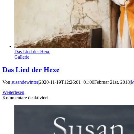
Das Lied der Hexe
Gallerie
Das Lied der Hexe
Von
susandewinter
|
2020-11-19T12:26:01+01:00
Februar 21st, 2018
|
M
Weiterlesen
für
Kommentare deaktiviert
Das
Lied
der
Hexe