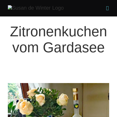
Zum
Inhalt
springen
Zitronenkuchen
vom Gardasee
Zeige
grösseres
Bild