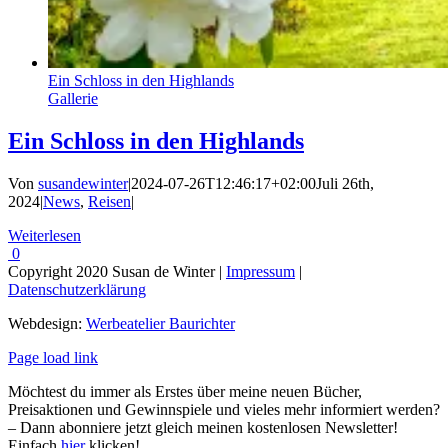
Ein Schloss in den Highlands
Gallerie
Ein Schloss in den Highlands
Von
susandewinter
|
2024-07-26T12:46:17+02:00
Juli 26th,
2024
|
News
,
Reisen
|
Weiterlesen
0
Copyright 2020 Susan de Winter |
Impressum
|
Datenschutzerklärung
Webdesign:
Werbeatelier Baurichter
Facebook
Instagram
Page load link
Möchtest du immer als Erstes über meine neuen Bücher,
Preisaktionen und Gewinnspiele und vieles mehr informiert werden?
– Dann abonniere jetzt gleich meinen kostenlosen Newsletter!
Einfach
hier
klicken!